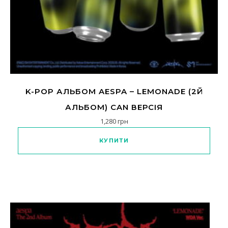
K-POP АЛЬБОМ AESPA – LEMONADE (2Й
АЛЬБОМ) CAN ВЕРСІЯ
1,280
грн
Цей товар має кілька варіанті
КУПИТИ