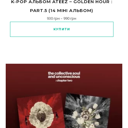
K-POP АЛЬБОМ ATEEZ – GOLDEN HOUR :
PART.5 (14 МІНІ АЛЬБОМ)
Діапазон цін: від 930 грн до 
930
грн
–
990
грн
Цей товар має кілька варіантів
КУПИТИ