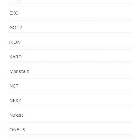
EXO
GOT7
iKON
KARD
Monsta X
NCT
NEXZ
Nu’est
ONEUS