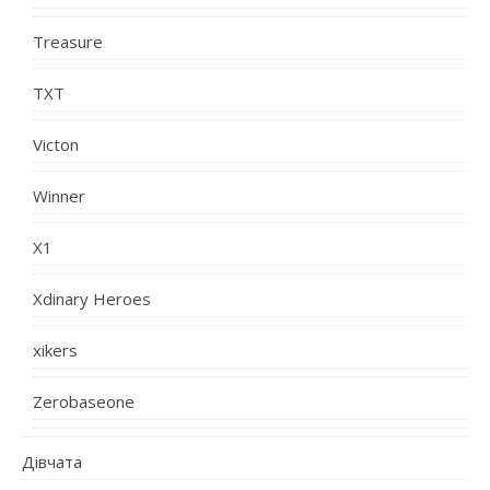
Treasure
TXT
Victon
Winner
X1
Xdinary Heroes
xikers
Zerobaseone
Дівчата