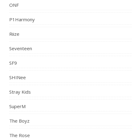
ONF
P1Harmony
Riize
Seventeen
SF9
SHINee
Stray Kids
SuperM
The Boyz
The Rose