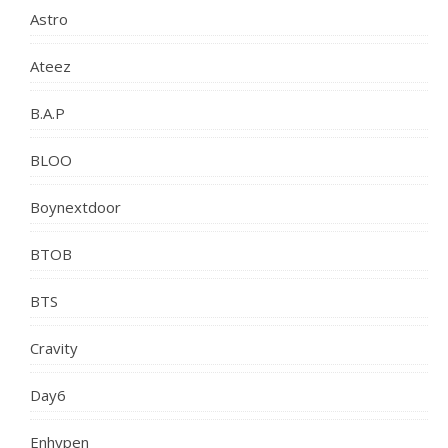
Astro
Ateez
B.A.P
BLOO
Boynextdoor
BTOB
BTS
Cravity
Day6
Enhypen