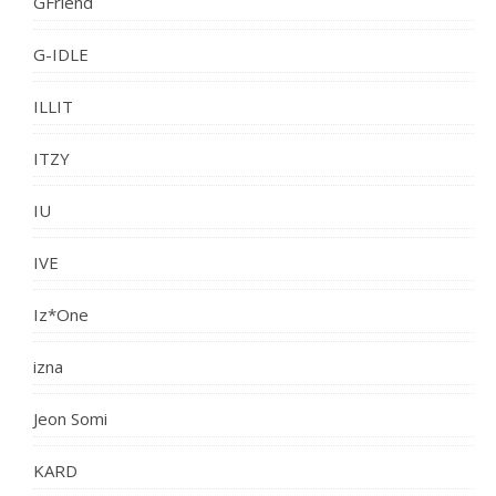
GFriend
G-IDLE
ILLIT
ITZY
IU
IVE
Iz*One
izna
Jeon Somi
KARD