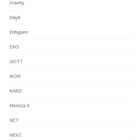
Cravity
Day6
Enhypen
EXO
GOT7
iKON
KARD
Monsta X
NCT
NEXZ