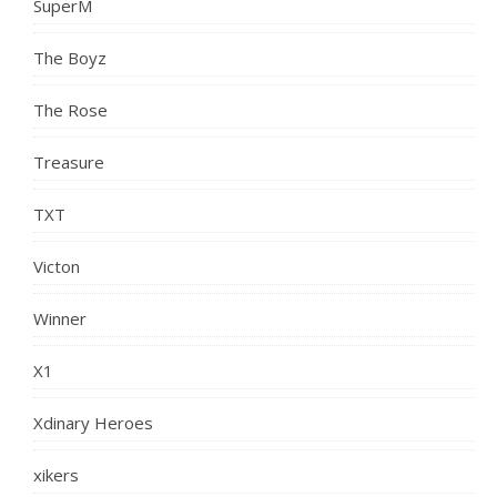
SuperM
The Boyz
The Rose
Treasure
TXT
Victon
Winner
X1
Xdinary Heroes
xikers