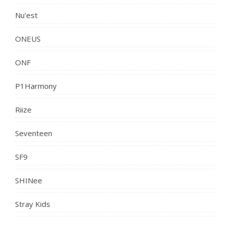
Nu’est
ONEUS
ONF
P1Harmony
Riize
Seventeen
SF9
SHINee
Stray Kids