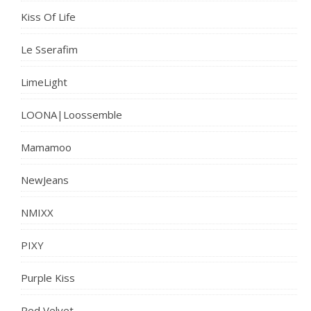
Kiss Of Life
Le Sserafim
LimeLight
LOONA|Loossemble
Mamamoo
NewJeans
NMIXX
PIXY
Purple Kiss
Red Velvet