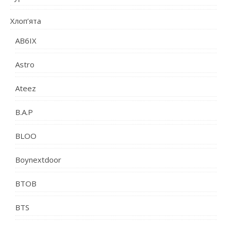
Хлоп’ята
AB6IX
Astro
Ateez
B.A.P
BLOO
Boynextdoor
BTOB
BTS