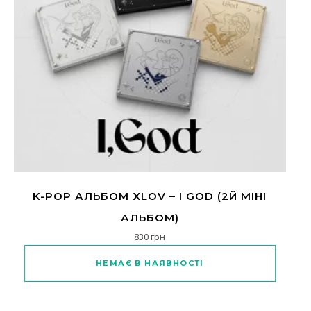
K-POP АЛЬБОМ XLOV – I GOD (2Й МІНІ
АЛЬБОМ)
830
грн
Цей товар має кілька варіантів
НЕМАЄ В НАЯВНОСТІ