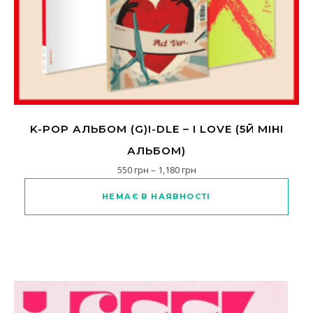
K-POP АЛЬБОМ (G)I-DLE – I LOVE (5Й МІНІ
АЛЬБОМ)
Діапазон цін: від 550 грн д
550
грн
–
1,180
грн
Цей товар має кілька варіанті
НЕМАЄ В НАЯВНОСТІ