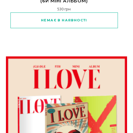
(6Й МІНІ АЛЬБОМ)
530
грн
Цей товар має кілька варіантів
НЕМАЄ В НАЯВНОСТІ