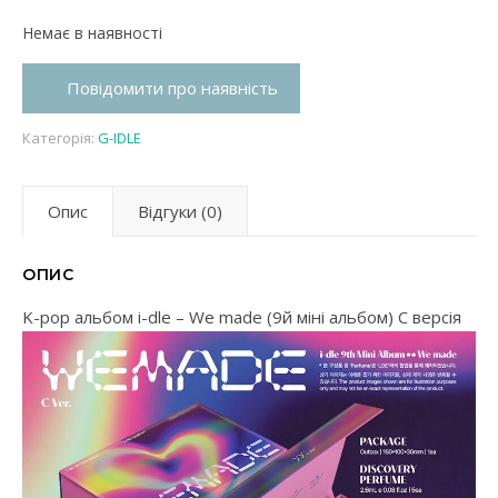
Немає в наявності
Повідомити про наявність
Категорія:
G-IDLE
Опис
Відгуки (0)
ОПИС
K-pop альбом i-dle – We made (9й міні альбом) C версія