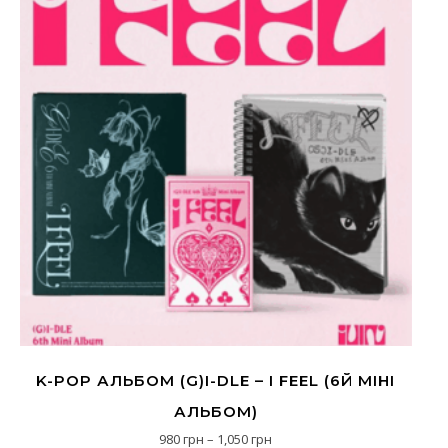
K-POP АЛЬБОМ (G)I-DLE – I FEEL (6Й МІНІ
АЛЬБОМ)
Діапазон цін: від 980 грн до 
980
грн
–
1,050
грн