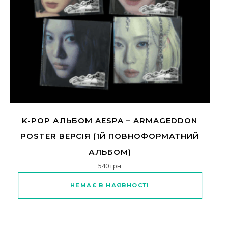
K-POP АЛЬБОМ AESPA – ARMAGEDDON
POSTER ВЕРСІЯ (1Й ПОВНОФОРМАТНИЙ
АЛЬБОМ)
540
грн
Цей товар має кілька варіантів
НЕМАЄ В НАЯВНОСТІ