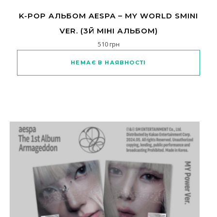
K-POP АЛЬБОМ AESPA – MY WORLD SMINI
VER. (3Й МІНІ АЛЬБОМ)
510
грн
Цей товар має кілька варіанті
НЕМАЄ В НАЯВНОСТІ