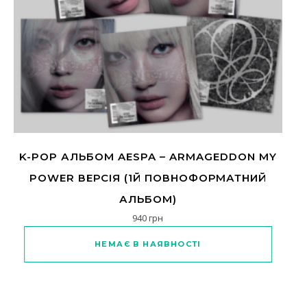
K-POP АЛЬБОМ AESPA – ARMAGEDDON MY
POWER ВЕРСІЯ (1Й ПОВНОФОРМАТНИЙ
АЛЬБОМ)
940
грн
Цей товар має кілька варіантів
НЕМАЄ В НАЯВНОСТІ