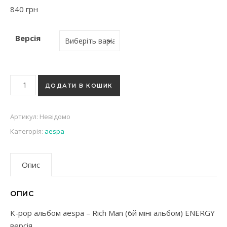
840
грн
Версія
K-pop альбом aespa - Rich Man (6й міні альбом) ENERGY верс
ДОДАТИ В КОШИК
Артикул:
Невідомо
Категорія:
aespa
Опис
ОПИС
K-pop альбом aespa – Rich Man (6й міні альбом) ENERGY
версія