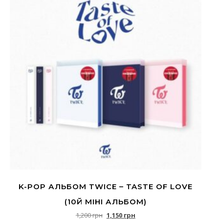
K-POP АЛЬБОМ TWICE – TASTE OF LOVE
(10Й МІНІ АЛЬБОМ)
Оригінальна ціна: 1,200 грн.
Поточна ціна: 1,150 грн.
1,200
грн
1,150
грн