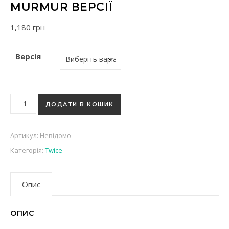
MURMUR ВЕРСІЇ
1,180
грн
Версія
K-pop альбом CHAEYOUNG (TWICE) - LIL FANTASY vol.1 (1й мі
ДОДАТИ В КОШИК
Артикул:
Невідомо
Категорія:
Twice
Опис
ОПИС