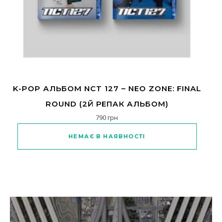
K-POP АЛЬБОМ NCT 127 – NEO ZONE: FINAL
ROUND (2Й РЕПАК АЛЬБОМ)
790
грн
Цей товар має кілька варіантів
НЕМАЄ В НАЯВНОСТІ