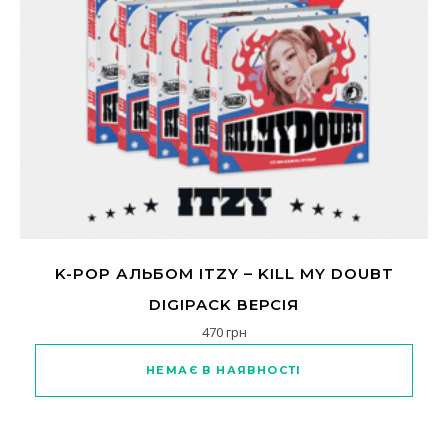
K-POP АЛЬБОМ ITZY – KILL MY DOUBT
DIGIPACK ВЕРСІЯ
470
грн
Цей товар має кілька варіанті
НЕМАЄ В НАЯВНОСТІ