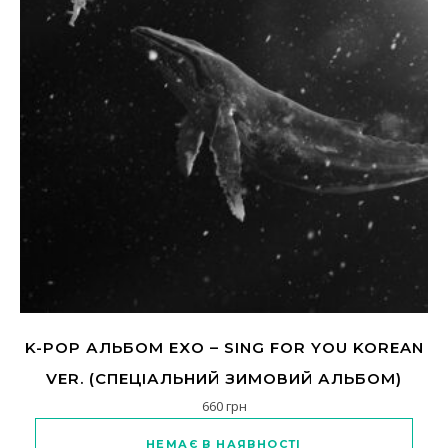
K-POP АЛЬБОМ EXO – SING FOR YOU KOREAN
VER. (СПЕЦІАЛЬНИЙ ЗИМОВИЙ АЛЬБОМ)
660
грн
Цей товар має кілька варіанті
НЕМАЄ В НАЯВНОСТІ