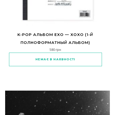
K-POP АЛЬБОМ EXO — XOXO (1-Й
ПОЛНОФОРМАТНЫЙ АЛЬБОМ)
580
грн
Цей товар має кілька варіантів
НЕМАЄ В НАЯВНОСТІ