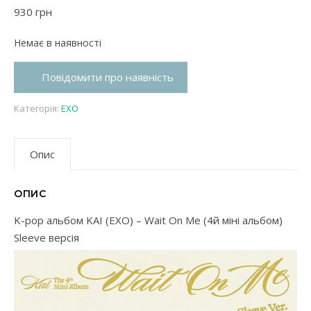
930
грн
Немає в наявності
Повідомити про наявність
Категорія:
EXO
Опис
ОПИС
K-pop альбом KAI (EXO) – Wait On Me (4й міні альбом)
Sleeve версія