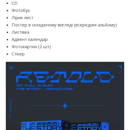
CD
Фотобук
Лірик лист
Постер в складеному вигляді (всередині альбому)
Листівка
Адвент календар
Фотокартки (2 шт)
Стікер