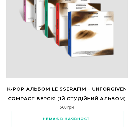
K-POP АЛЬБОМ LE SSERAFIM – UNFORGIVEN
COMPACT ВЕРСІЯ (1Й СТУДІЙНИЙ АЛЬБОМ)
560
грн
Цей товар має кілька варіантів
НЕМАЄ В НАЯВНОСТІ