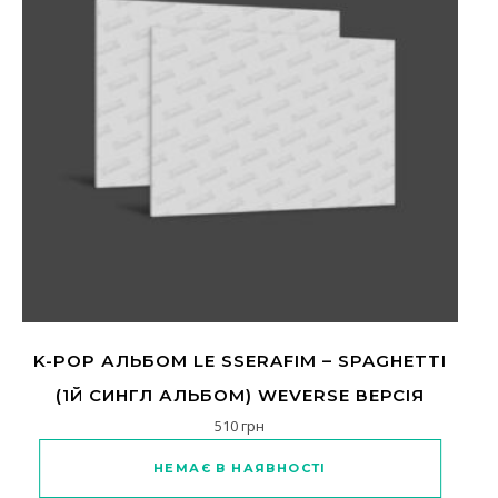
K-POP АЛЬБОМ LE SSERAFIM – SPAGHETTI
(1Й СИНГЛ АЛЬБОМ) WEVERSE ВЕРСІЯ
510
грн
Цей товар має кілька варіантів
НЕМАЄ В НАЯВНОСТІ