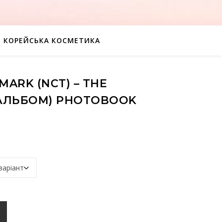
КОРЕЙСЬКА КОСМЕТИКА
ARK (NCT) – THE
Й АЛЬБОМ) PHOTOBOOK
he Firstfruit (1й альбом) Photobook версія кількість
К