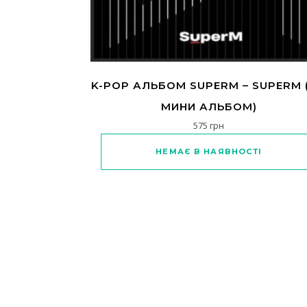
K-POP АЛЬБОМ SUPERM – SUPERM (
МИНИ АЛЬБОМ)
575
грн
Цей товар має кільк
НЕМАЄ В НАЯВНОСТІ