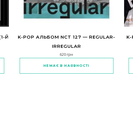
1-Й
K-POP АЛЬБОМ NCT 127 — REGULAR-
K-
IRREGULAR
620
грн
а варіантів. Параметри можна вибрати на сторінці товару
Цей товар має кілька варіанті
НЕМАЄ В НАЯВНОСТІ