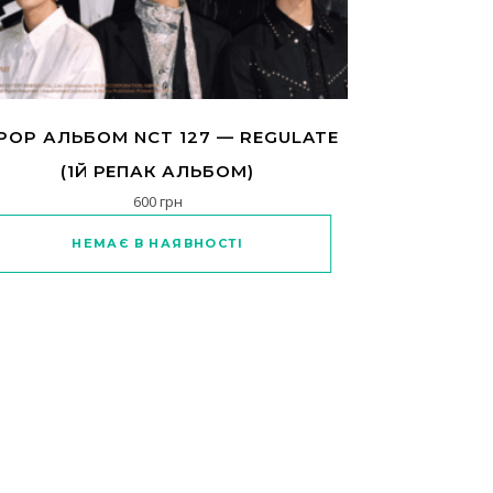
POP АЛЬБОМ NCT 127 — REGULATE
(1Й РЕПАК АЛЬБОМ)
600
грн
в. Параметри можна вибрати на сторінці товару
Цей товар має кілька варіантів. Параметр
НЕМАЄ В НАЯВНОСТІ