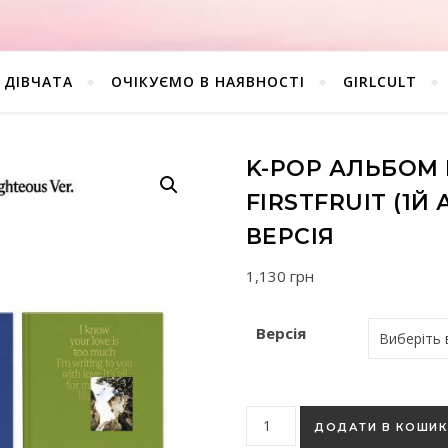
ДІВЧАТА
ОЧІКУЄМО В НАЯВНОСТІ
GIRLCULT
K-POP АЛЬБОМ M
FIRSTFRUIT (1
ВЕРСІЯ
1,130
грн
Версія
K-pop альбом MARK (NCT) - T
ДОДАТИ В КОШИ