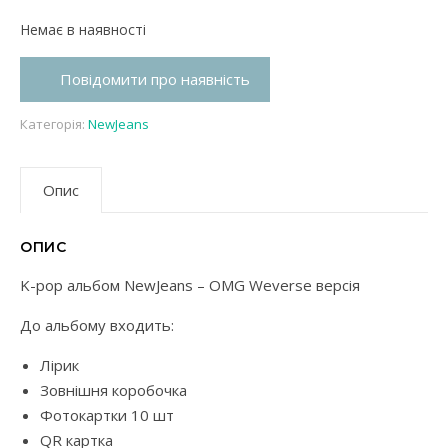
Немає в наявності
Повідомити про наявність
Категорія:
NewJeans
Опис
ОПИС
K-pop альбом NewJeans – OMG Weverse версія
До альбому входить:
Лірик
Зовнішня коробочка
Фотокартки 10 шт
QR картка