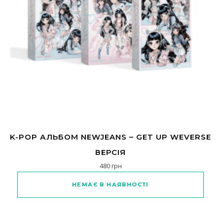
K-POP АЛЬБОМ NEWJEANS – GET UP WEVERSE
ВЕРСІЯ
480
грн
Цей товар має кілька варіанті
НЕМАЄ В НАЯВНОСТІ