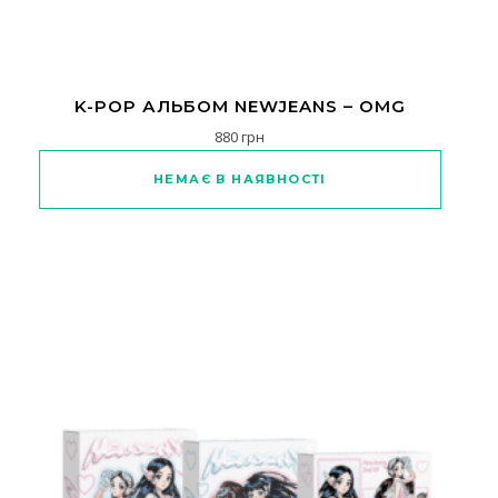
K-POP АЛЬБОМ NEWJEANS – OMG
880
грн
Цей товар має кілька варіантів
НЕМАЄ В НАЯВНОСТІ