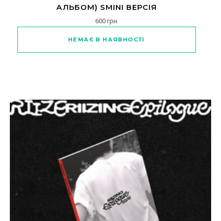
АЛЬБОМ) SMINI ВЕРСІЯ
600
грн
Цей товар має кілька варіантів
НЕМАЄ В НАЯВНОСТІ