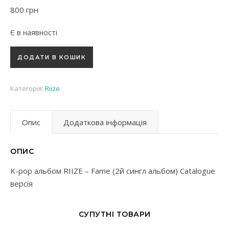
800
грн
Є в наявності
K-pop альбом RIIZE - Fame (2й сингл альбом) Catalogue верс
ДОДАТИ В КОШИК
Категорія:
Riize
Опис
Додаткова інформація
ОПИС
K-pop альбом RIIZE – Fame (2й сингл альбом) Catalogue
версія
СУПУТНІ ТОВАРИ