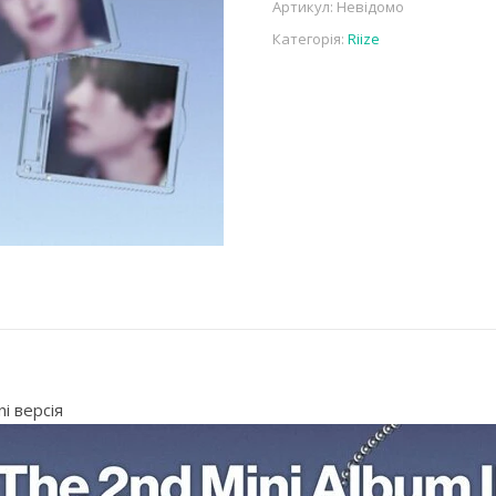
Артикул:
Невідомо
Категорія:
Riize
ni версія