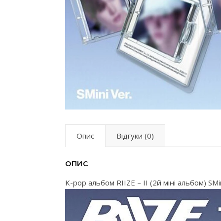
Опис
Відгуки (0)
ОПИС
K-pop альбом RIIZE – II (2й міні альбом) SMi