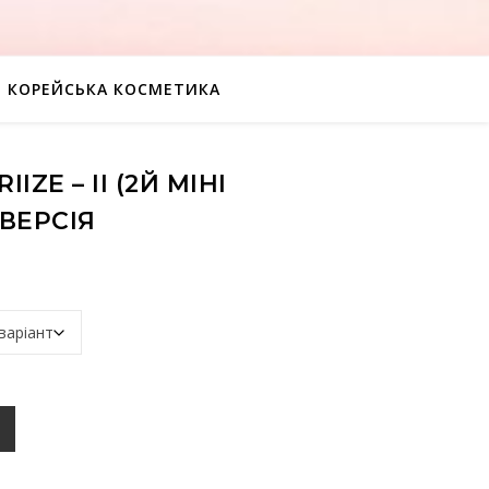
КОРЕЙСЬКА КОСМЕТИКА
IZE – II (2Й МІНІ
 ВЕРСІЯ
ін: від 610 грн до 810 грн
іні альбом) SMini версія кількість
К