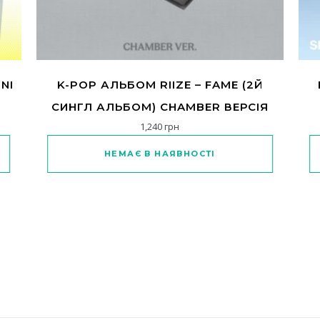
NI
K-POP АЛЬБОМ RIIZE – FAME (2Й
СИНГЛ АЛЬБОМ) CHAMBER ВЕРСІЯ
1,240
грн
а варіантів. Параметри можна вибрати на сторінці товару
НЕМАЄ В НАЯВНОСТІ