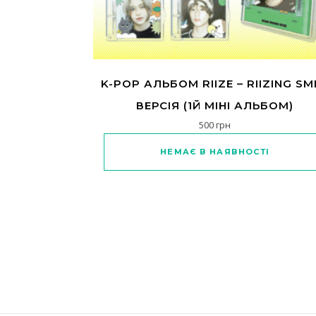
K-POP АЛЬБОМ RIIZE – RIIZING SMI
ВЕРСІЯ (1Й МІНІ АЛЬБОМ)
500
грн
Цей товар має кільк
НЕМАЄ В НАЯВНОСТІ