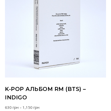
K-POP АЛЬБОМ RM (BTS) –
INDIGO
Діапазон цін: від 630 грн до 1,150 грн
630
грн
–
1,150
грн