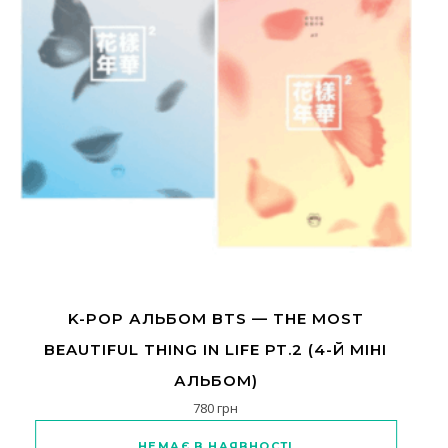
K-POP АЛЬБОМ BTS — THE MOST
BEAUTIFUL THING IN LIFE PT.2 (4-Й МІНІ
АЛЬБОМ)
780
грн
Цей товар має кілька варіантів
НЕМАЄ В НАЯВНОСТІ