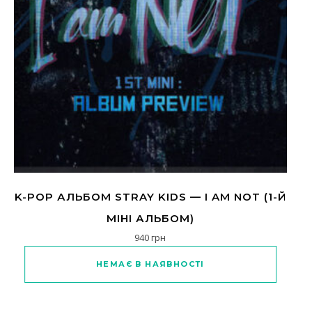
K-POP АЛЬБОМ STRAY KIDS — I AM NOT (1-Й
МІНІ АЛЬБОМ)
940
грн
Цей товар має кілька варіантів
НЕМАЄ В НАЯВНОСТІ