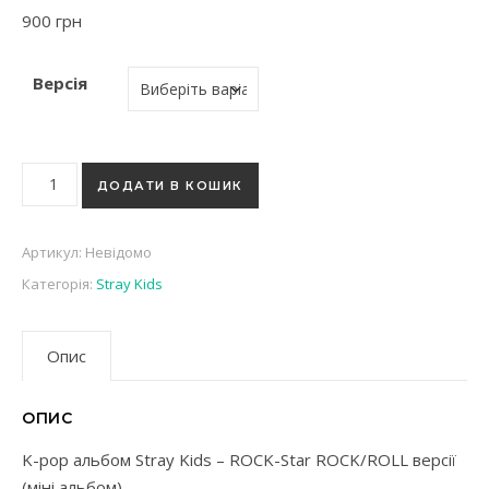
900
грн
Версія
K-pop альбом Stray Kids - ROCK-Star ROCK/ROLL версії (міні
ДОДАТИ В КОШИК
Артикул:
Невідомо
Категорія:
Stray Kids
Опис
ОПИС
K-pop альбом Stray Kids – ROCK-Star ROCK/ROLL версії
(міні альбом)