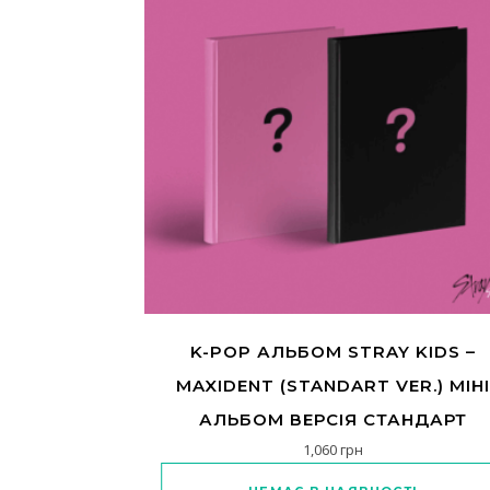
K-POP АЛЬБОМ STRAY KIDS –
MAXIDENT (STANDART VER.) МІН
АЛЬБОМ ВЕРСІЯ СТАНДАРТ
1,060
грн
Цей товар має кільк