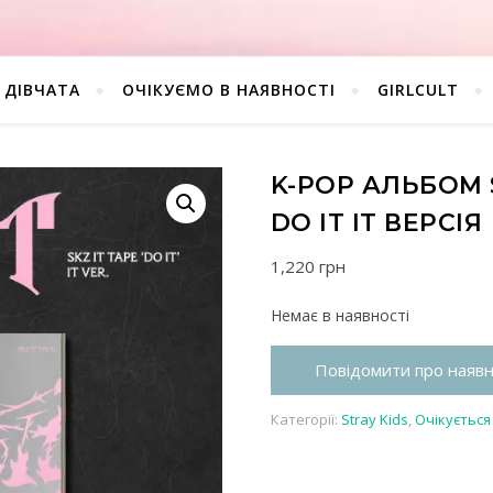
ДІВЧАТА
ОЧІКУЄМО В НАЯВНОСТІ
GIRLCULT
K-POP АЛЬБОМ S
DO IT IT ВЕРСІЯ
1,220
грн
Немає в наявності
Повідомити про наявн
Категорії:
Stray Kids
,
Очікується