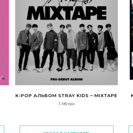
K-POP АЛЬБОМ STRAY KIDS – MIXTAPE
1,180
грн
І
а варіантів. Параметри можна вибрати на сторінці товару