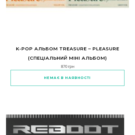
K-POP АЛЬБОМ TREASURE – PLEASURE
(СПЕЦІАЛЬНИЙ МІНІ АЛЬБОМ)
870
грн
Цей товар має кілька варіанті
НЕМАЄ В НАЯВНОСТІ