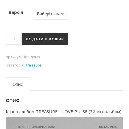
Версія
K-pop альбом TREASURE - LOVE PULSE (3й міні альбом) кіль
ДОДАТИ В КОШИК
Артикул:
Невідомо
Категорія:
Treasure
Опис
ОПИС
K-pop альбом TREASURE – LOVE PULSE (3й міні альбом)