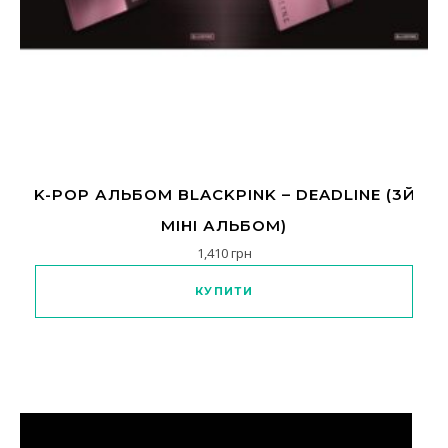
K-POP АЛЬБОМ BLACKPINK – DEADLINE (3Й
МІНІ АЛЬБОМ)
1,410
грн
Цей товар має кілька варіанті
КУПИТИ