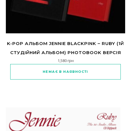
K-POP АЛЬБОМ JENNIE BLACKPINK – RUBY (1Й
СТУДІЙНИЙ АЛЬБОМ) PHOTOBOOK ВЕРСІЯ
1,580
грн
Цей товар має кілька варіанті
НЕМАЄ В НАЯВНОСТІ