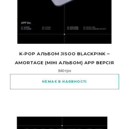
K-POP АЛЬБОМ JISOO BLACKPINK –
AMORTAGE (МІНІ АЛЬБОМ) APP ВЕРСІЯ
840
грн
НЕМАЄ В НАЯВНОСТІ