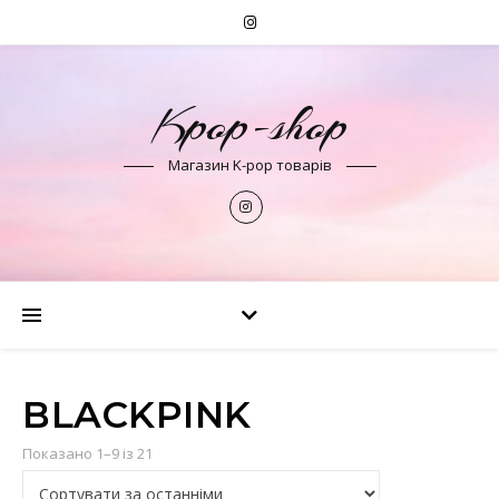
Kpop-shop
Магазин K-pop товарів
BLACKPINK
Сортовано за останнім
Показано 1–9 із 21