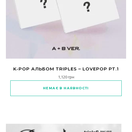
K-POP АЛЬБОМ TRIPLES – LOVEPOP PT.1
1,120
грн
Цей товар має кілька варіанті
НЕМАЄ В НАЯВНОСТІ