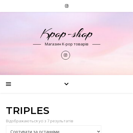
Kpop-shop
Магазин K-pop товарів
TRIPLES
Сортовано за останнім
Відображаються усі з 7 результатів