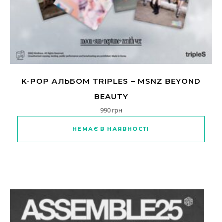
K-POP АЛЬБОМ TRIPLES – MSNZ BEYOND
BEAUTY
990
грн
Цей товар має кілька варіанті
НЕМАЄ В НАЯВНОСТІ