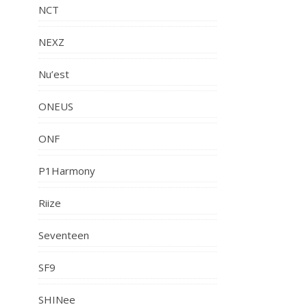
NCT
NEXZ
Nu’est
ONEUS
ONF
P1Harmony
Riize
Seventeen
SF9
SHINee