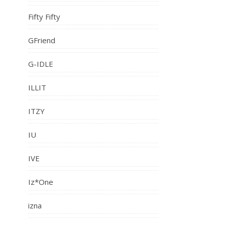
Fifty Fifty
GFriend
G-IDLE
ILLIT
ITZY
IU
IVE
Iz*One
izna