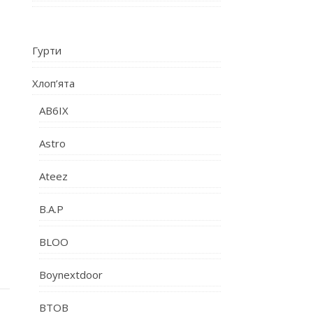
Гурти
Хлоп’ята
AB6IX
Astro
Ateez
B.A.P
BLOO
Boynextdoor
BTOB