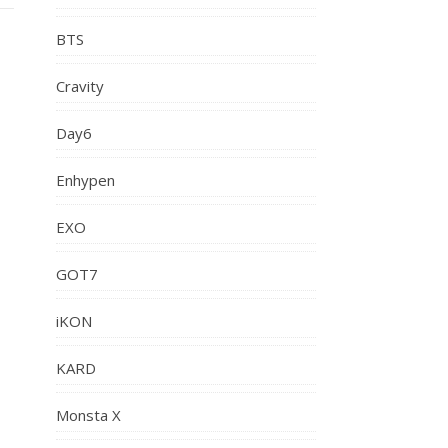
BTS
Cravity
Day6
Enhypen
EXO
GOT7
iKON
KARD
Monsta X