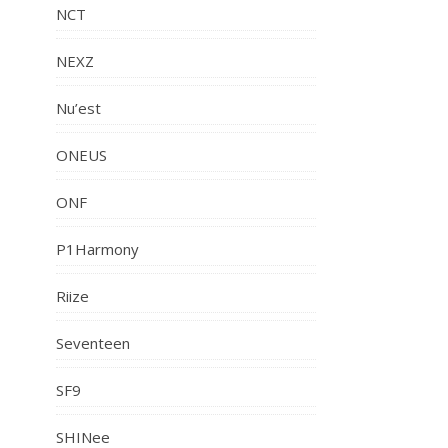
NCT
NEXZ
Nu’est
ONEUS
ONF
P1Harmony
Riize
Seventeen
SF9
SHINee