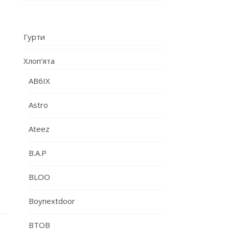
Гурти
Хлоп’ята
AB6IX
Astro
Ateez
B.A.P
BLOO
Boynextdoor
BTOB