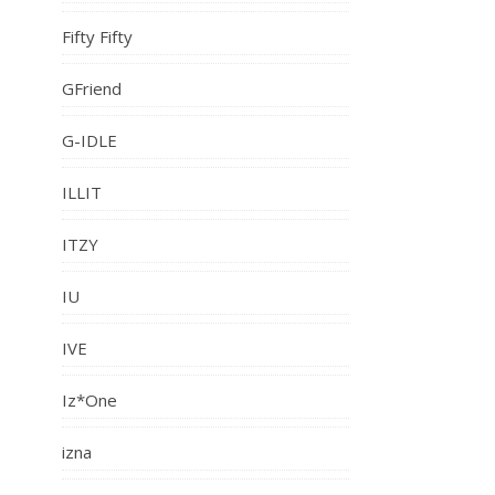
Fifty Fifty
GFriend
G-IDLE
ILLIT
ITZY
IU
IVE
Iz*One
izna