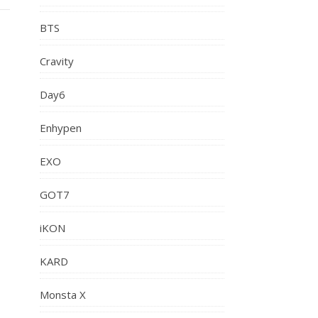
BTS
Cravity
Day6
Enhypen
EXO
GOT7
iKON
KARD
Monsta X