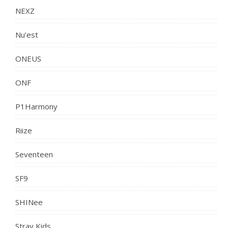
NEXZ
Nu’est
ONEUS
ONF
P1Harmony
Riize
Seventeen
SF9
SHINee
Stray Kids