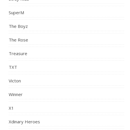
SuperM
The Boyz
The Rose
Treasure
TXT
Victon
Winner
X1
Xdinary Heroes