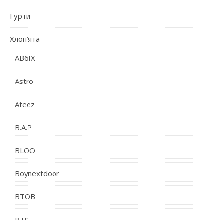
Гурти
Хлоп’ята
AB6IX
Astro
Ateez
B.A.P
BLOO
Boynextdoor
BTOB
BTS