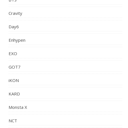
Cravity
Day6
Enhypen
EXO
GOT7
iKON
KARD
Monsta X
NCT