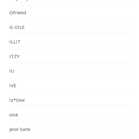
GFriend
G-IDLE
ILLIT
ITZY
IU
IVE
Iz*One
izna
Jeon Somi