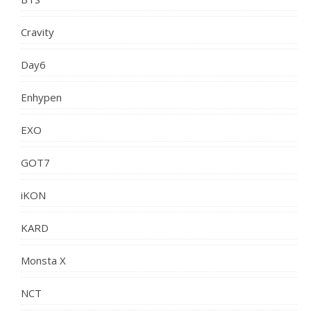
Cravity
Day6
Enhypen
EXO
GOT7
iKON
KARD
Monsta X
NCT