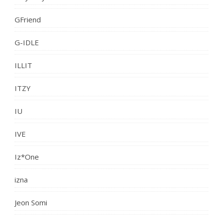
GFriend
G-IDLE
ILLIT
ITZY
IU
IVE
Iz*One
izna
Jeon Somi