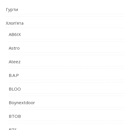
Гурти
Хлоп’ята
AB6IX
Astro
Ateez
B.A.P
BLOO
Boynextdoor
BTOB
BTS