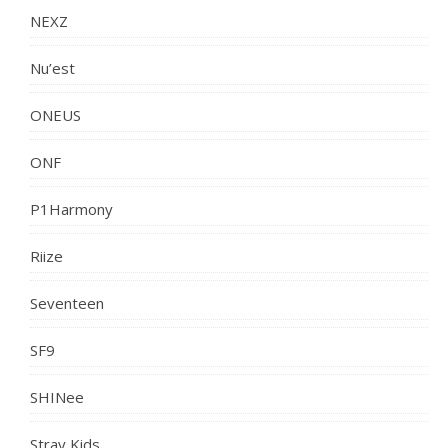
NEXZ
Nu’est
ONEUS
ONF
P1Harmony
Riize
Seventeen
SF9
SHINee
Stray Kids