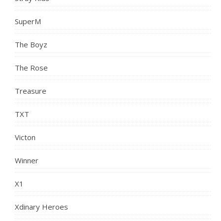
SuperM
The Boyz
The Rose
Treasure
TXT
Victon
Winner
X1
Xdinary Heroes