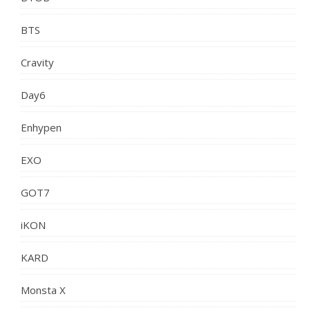
BTS
Cravity
Day6
Enhypen
EXO
GOT7
iKON
KARD
Monsta X