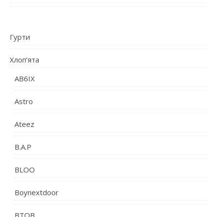
Гурти
Хлоп’ята
AB6IX
Astro
Ateez
B.A.P
BLOO
Boynextdoor
BTOB