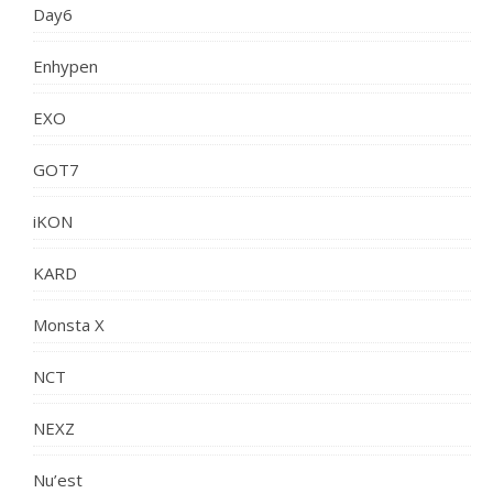
Day6
Enhypen
EXO
GOT7
iKON
KARD
Monsta X
NCT
NEXZ
Nu’est