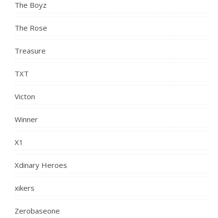
The Boyz
The Rose
Treasure
TXT
Victon
Winner
X1
Xdinary Heroes
xikers
Zerobaseone