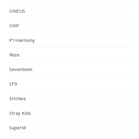
ONEUS
ONF
P1Harmony
Riize
Seventeen
SF9
SHINee
Stray Kids
SuperM