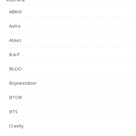
AB6IX
Astro
Ateez
B.A.P
BLOO
Boynextdoor
BTOB
BTS
Cravity