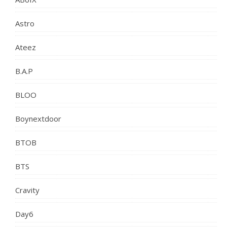
Astro
Ateez
B.A.P
BLOO
Boynextdoor
BTOB
BTS
Cravity
Day6