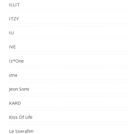
ILLIT
ITZY
IU
IVE
Iz*One
izna
Jeon Somi
KARD
Kiss Of Life
Le Sserafim