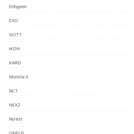
Enhypen
EXO
GOT7
iKON
KARD
Monsta X
NCT
NEXZ
Nu’est
ONEUS