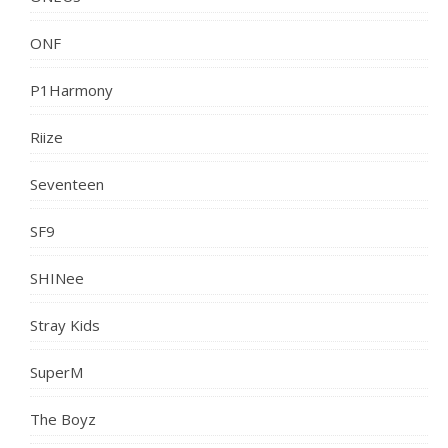
ONF
P1Harmony
Riize
Seventeen
SF9
SHINee
Stray Kids
SuperM
The Boyz