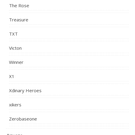
The Rose
Treasure
TXT
Victon
Winner
X1
Xdinary Heroes
xikers
Zerobaseone