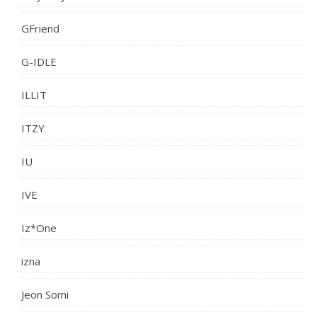
GFriend
G-IDLE
ILLIT
ITZY
IU
IVE
Iz*One
izna
Jeon Somi