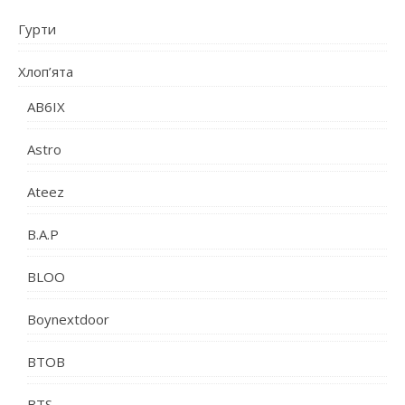
Гурти
Хлоп’ята
AB6IX
Astro
Ateez
B.A.P
BLOO
Boynextdoor
BTOB
BTS