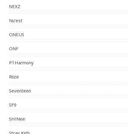
NEXZ
Nu’est
ONEUS
ONF
P1Harmony
Riize
Seventeen
SF9
SHINee
Stray Kids