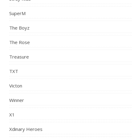
SuperM
The Boyz
The Rose
Treasure
TXT
Victon
Winner
X1
Xdinary Heroes