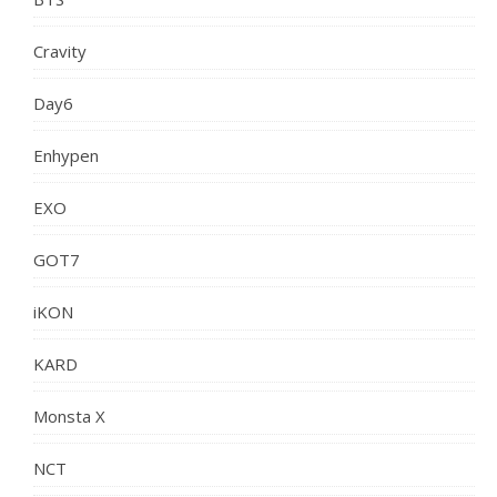
Cravity
Day6
Enhypen
EXO
GOT7
iKON
KARD
Monsta X
NCT