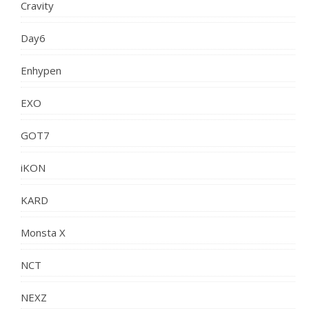
Cravity
Day6
Enhypen
EXO
GOT7
iKON
KARD
Monsta X
NCT
NEXZ