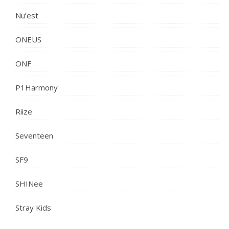
Nu’est
ONEUS
ONF
P1Harmony
Riize
Seventeen
SF9
SHINee
Stray Kids