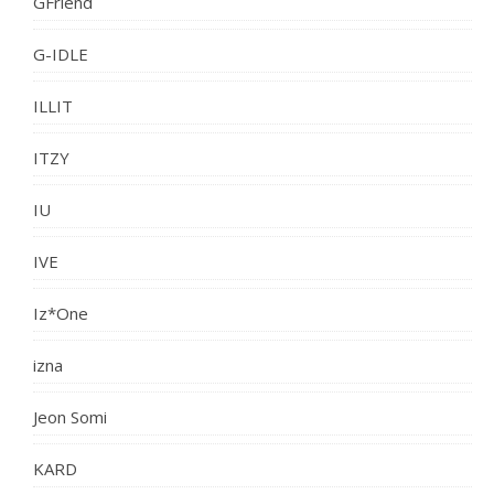
GFriend
G-IDLE
ILLIT
ITZY
IU
IVE
Iz*One
izna
Jeon Somi
KARD