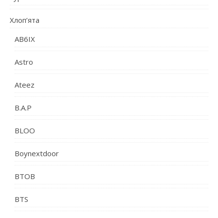
Хлоп’ята
AB6IX
Astro
Ateez
B.A.P
BLOO
Boynextdoor
BTOB
BTS