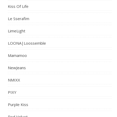
Kiss Of Life
Le Sserafim
LimeLight
LOONA|Loossemble
Mamamoo
NewJeans
NMIXX
PIXY
Purple Kiss
Red Velvet