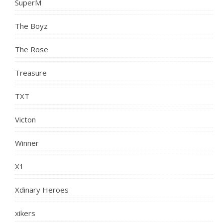
SuperM
The Boyz
The Rose
Treasure
TXT
Victon
Winner
X1
Xdinary Heroes
xikers