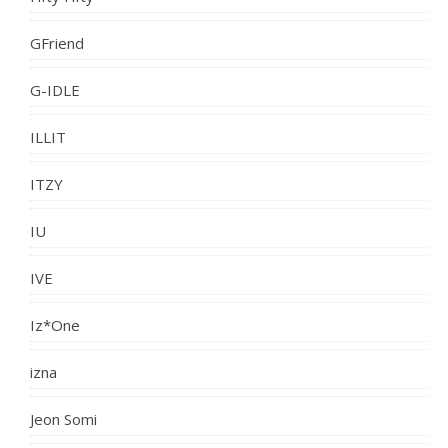
GFriend
G-IDLE
ILLIT
ITZY
IU
IVE
Iz*One
izna
Jeon Somi