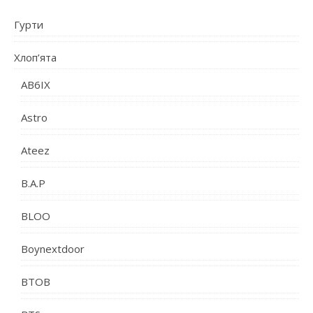
Гурти
Хлоп’ята
AB6IX
Astro
Ateez
B.A.P
BLOO
Boynextdoor
BTOB