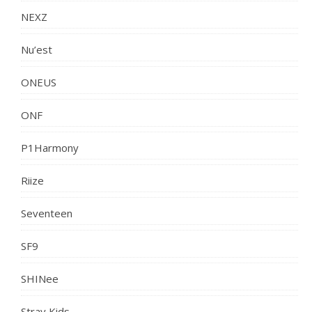
NEXZ
Nu’est
ONEUS
ONF
P1Harmony
Riize
Seventeen
SF9
SHINee
Stray Kids