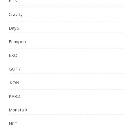
BTS
Cravity
Day6
Enhypen
EXO
GOT7
iKON
KARD
Monsta X
NCT