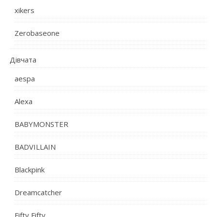
xikers
Zerobaseone
Дівчата
aespa
Alexa
BABYMONSTER
BADVILLAIN
Blackpink
Dreamcatcher
Fifty Fifty