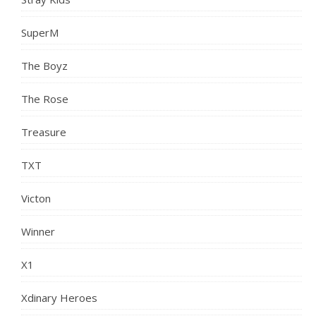
SuperM
The Boyz
The Rose
Treasure
TXT
Victon
Winner
X1
Xdinary Heroes