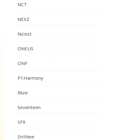
NCT
NEXZ
Nu’est
ONEUS
ONF
P1Harmony
Riize
Seventeen
SF9
SHINee