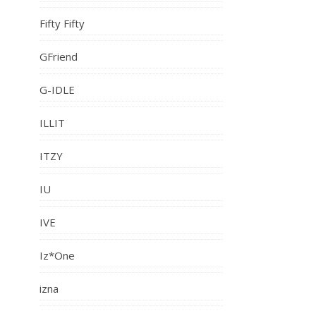
Fifty Fifty
GFriend
G-IDLE
ILLIT
ITZY
IU
IVE
Iz*One
izna