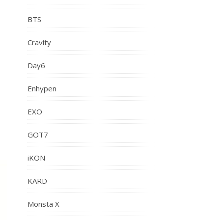
BTS
Cravity
Day6
Enhypen
EXO
GOT7
iKON
KARD
Monsta X