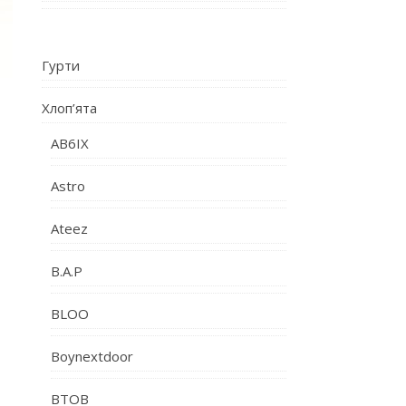
Гурти
Хлоп’ята
AB6IX
Astro
Ateez
B.A.P
BLOO
Boynextdoor
BTOB