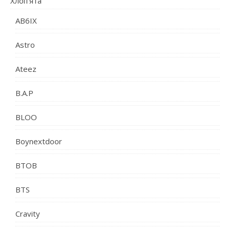
Хлоп’ята
AB6IX
Astro
Ateez
B.A.P
BLOO
Boynextdoor
BTOB
BTS
Cravity