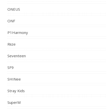
ONEUS
ONF
P1Harmony
Riize
Seventeen
SF9
SHINee
Stray Kids
SuperM