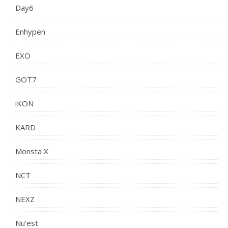
Day6
Enhypen
EXO
GOT7
iKON
KARD
Monsta X
NCT
NEXZ
Nu’est