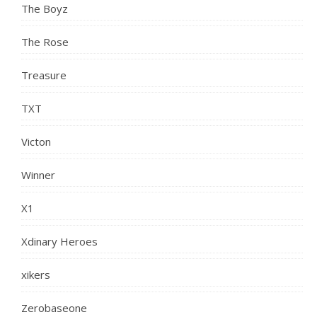
The Boyz
The Rose
Treasure
TXT
Victon
Winner
X1
Xdinary Heroes
xikers
Zerobaseone