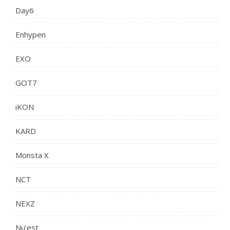
Day6
Enhypen
EXO
GOT7
iKON
KARD
Monsta X
NCT
NEXZ
Nu’est