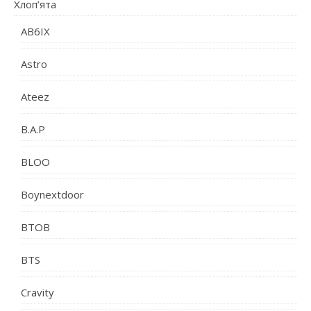
Хлоп’ята
AB6IX
Astro
Ateez
B.A.P
BLOO
Boynextdoor
BTOB
BTS
Cravity