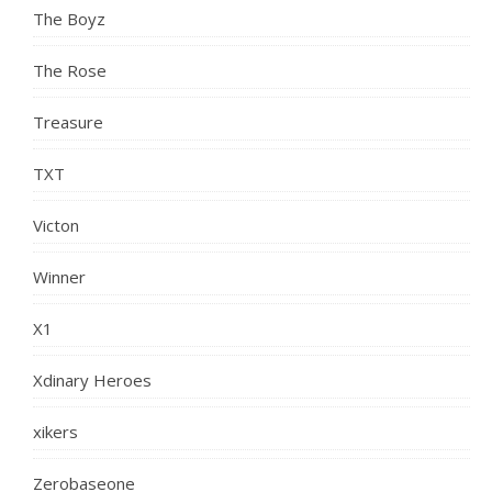
The Boyz
The Rose
Treasure
TXT
Victon
Winner
X1
Xdinary Heroes
xikers
Zerobaseone