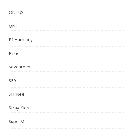
ONEUS
ONF
P1Harmony
Riize
Seventeen
SF9
SHINee
Stray Kids
SuperM