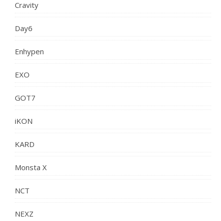
Cravity
Day6
Enhypen
EXO
GOT7
iKON
KARD
Monsta X
NCT
NEXZ