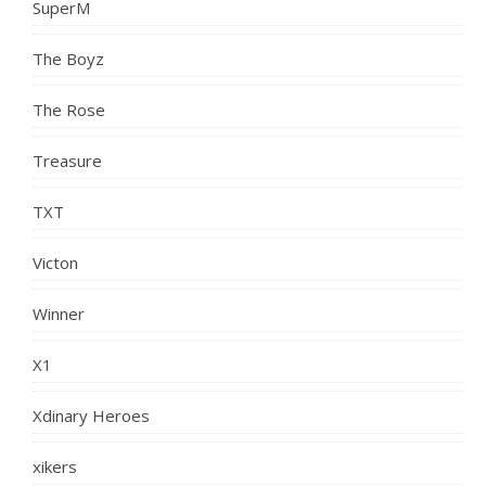
SuperM
The Boyz
The Rose
Treasure
TXT
Victon
Winner
X1
Xdinary Heroes
xikers