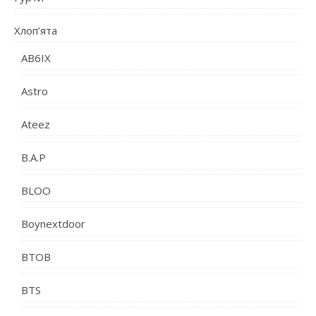
Хлоп’ята
AB6IX
Astro
Ateez
B.A.P
BLOO
Boynextdoor
BTOB
BTS