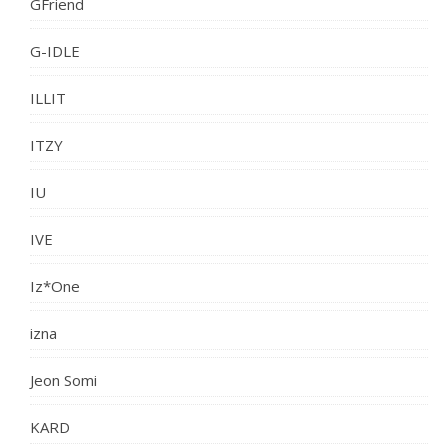
GFriend
G-IDLE
ILLIT
ITZY
IU
IVE
Iz*One
izna
Jeon Somi
KARD