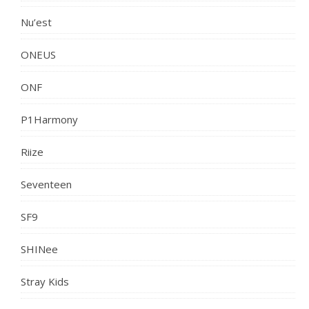
Nu’est
ONEUS
ONF
P1Harmony
Riize
Seventeen
SF9
SHINee
Stray Kids