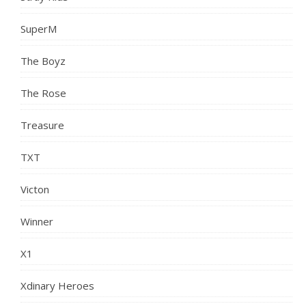
SuperM
The Boyz
The Rose
Treasure
TXT
Victon
Winner
X1
Xdinary Heroes