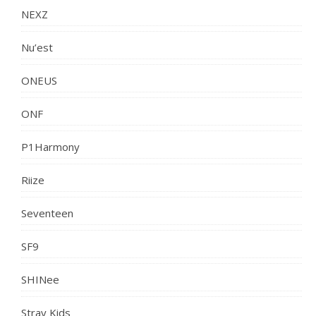
NEXZ
Nu’est
ONEUS
ONF
P1Harmony
Riize
Seventeen
SF9
SHINee
Stray Kids