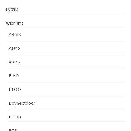
Гурти
Хлоп’ята
AB6IX
Astro
Ateez
B.A.P
BLOO
Boynextdoor
BTOB
BTS