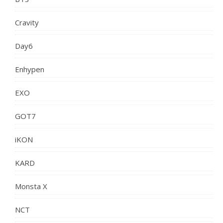
Cravity
Day6
Enhypen
EXO
GOT7
iKON
KARD
Monsta X
NCT