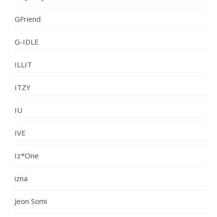
GFriend
G-IDLE
ILLIT
ITZY
IU
IVE
Iz*One
izna
Jeon Somi