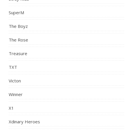
SuperM
The Boyz
The Rose
Treasure
TXT
Victon
Winner
X1
Xdinary Heroes