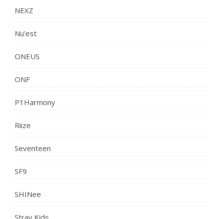
NEXZ
Nu’est
ONEUS
ONF
P1Harmony
Riize
Seventeen
SF9
SHINee
Stray Kids