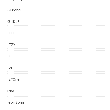
GFriend
G-IDLE
ILLIT
ITZY
IU
IVE
Iz*One
izna
Jeon Somi