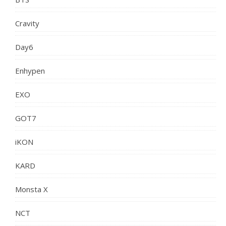
Cravity
Day6
Enhypen
EXO
GOT7
iKON
KARD
Monsta X
NCT