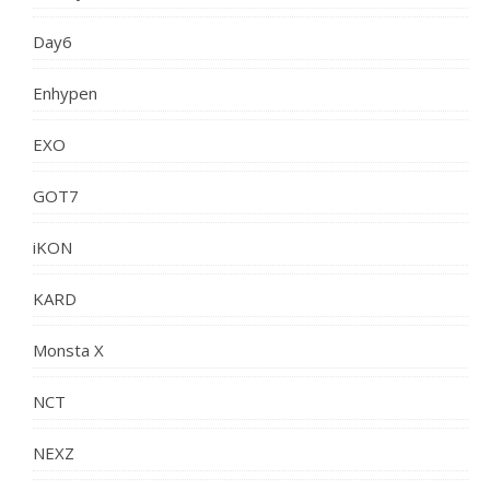
Day6
Enhypen
EXO
GOT7
iKON
KARD
Monsta X
NCT
NEXZ