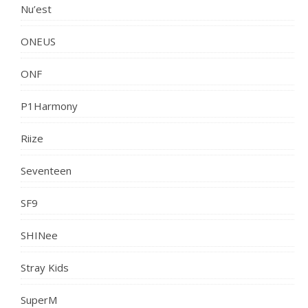
Nu’est
ONEUS
ONF
P1Harmony
Riize
Seventeen
SF9
SHINee
Stray Kids
SuperM