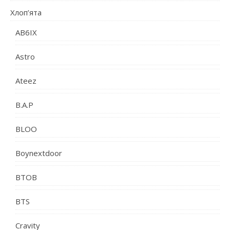
Хлоп’ята
AB6IX
Astro
Ateez
B.A.P
BLOO
Boynextdoor
BTOB
BTS
Cravity