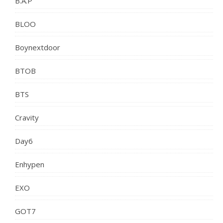
B.A.P
BLOO
Boynextdoor
BTOB
BTS
Cravity
Day6
Enhypen
EXO
GOT7