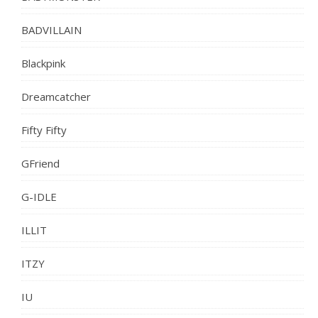
BADVILLAIN
Blackpink
Dreamcatcher
Fifty Fifty
GFriend
G-IDLE
ILLIT
ITZY
IU