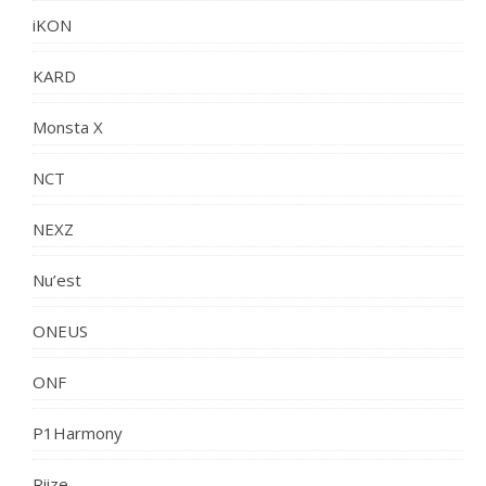
iKON
KARD
Monsta X
NCT
NEXZ
Nu’est
ONEUS
ONF
P1Harmony
Riize