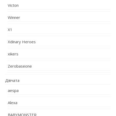
Victon
Winner
X1
Xdinary Heroes
xikers
Zerobaseone
Дівчата
aespa
Alexa
BABYMONSTER