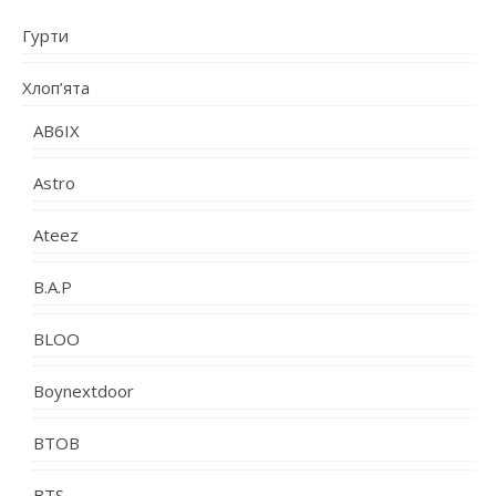
Гурти
Хлоп’ята
AB6IX
Astro
Ateez
B.A.P
BLOO
Boynextdoor
BTOB
BTS