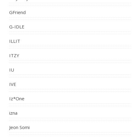
GFriend
G-IDLE
ILLIT
ITZY
IU
IVE
Iz*One
izna
Jeon Somi