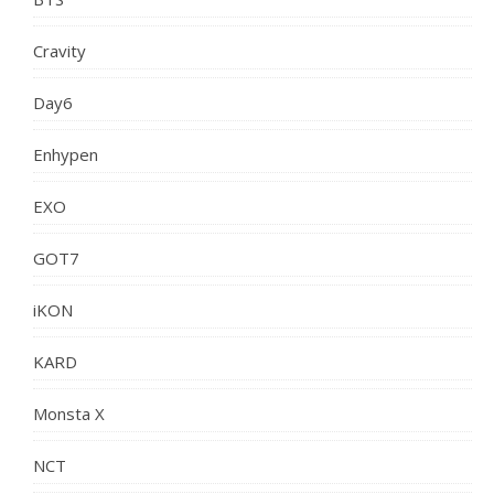
Cravity
Day6
Enhypen
EXO
GOT7
iKON
KARD
Monsta X
NCT