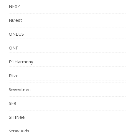
NEXZ
Nu’est
ONEUS
ONF
P1Harmony
Riize
Seventeen
SF9
SHINee
Stray Kids