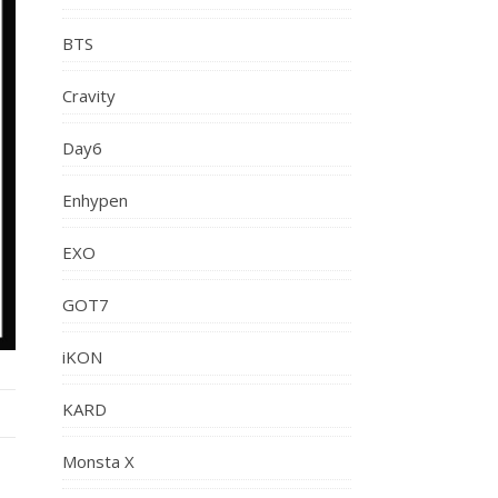
BTS
Cravity
Day6
Enhypen
EXO
GOT7
iKON
KARD
Monsta X