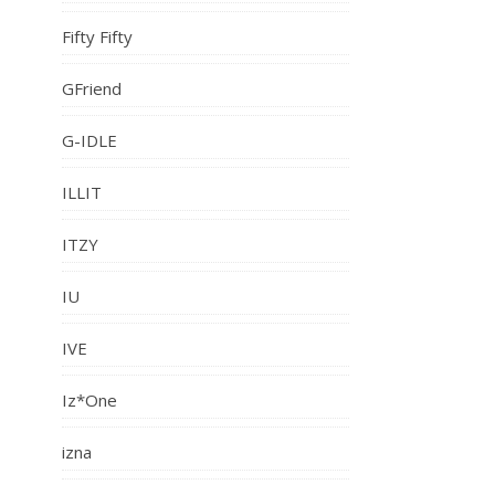
Fifty Fifty
GFriend
G-IDLE
ILLIT
ITZY
IU
IVE
Iz*One
izna