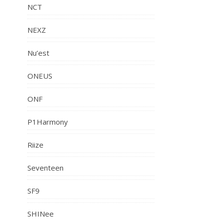
NCT
NEXZ
Nu’est
ONEUS
ONF
P1Harmony
Riize
Seventeen
SF9
SHINee