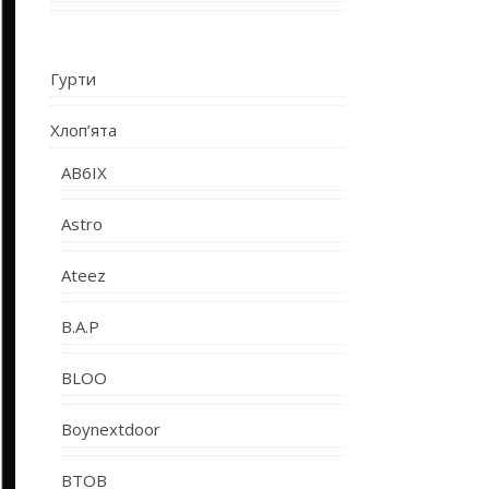
Гурти
Хлоп’ята
AB6IX
Astro
Ateez
B.A.P
BLOO
Boynextdoor
BTOB