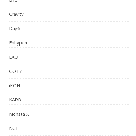
Cravity
Day6
Enhypen
EXO
GOT7
iKON
KARD
Monsta X
NCT