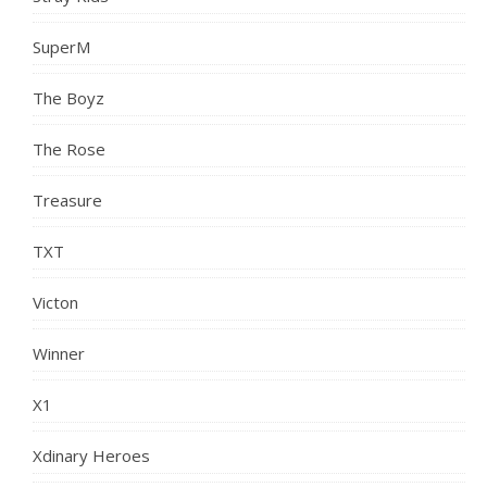
SuperM
The Boyz
The Rose
Treasure
TXT
Victon
Winner
X1
Xdinary Heroes