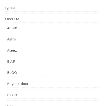
Гурти
Хлоп’ята
AB6IX
Astro
Ateez
B.A.P
BLOO
Boynextdoor
BTOB
BTS