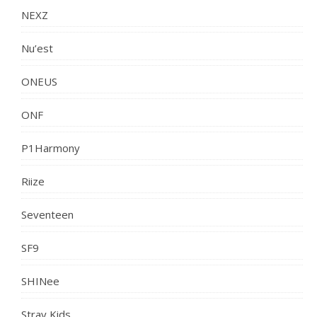
NEXZ
Nu’est
ONEUS
ONF
P1Harmony
Riize
Seventeen
SF9
SHINee
Stray Kids