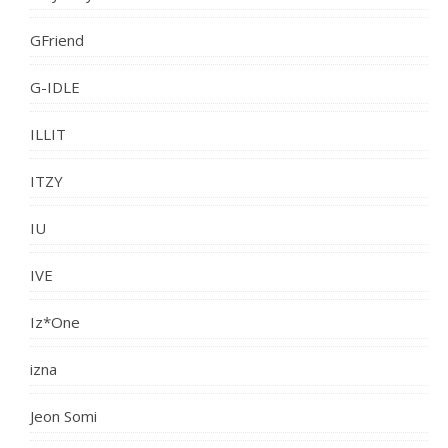
GFriend
G-IDLE
ILLIT
ITZY
IU
IVE
Iz*One
izna
Jeon Somi