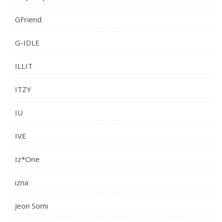
GFriend
G-IDLE
ILLIT
ITZY
IU
IVE
Iz*One
izna
Jeon Somi