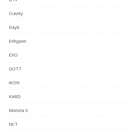
Cravity
Day6
Enhypen
EXO
GOT7
iKON
KARD
Monsta X
NCT