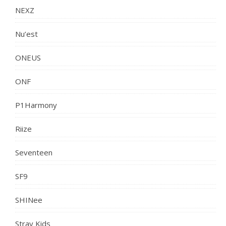
NEXZ
Nu’est
ONEUS
ONF
P1Harmony
Riize
Seventeen
SF9
SHINee
Stray Kids