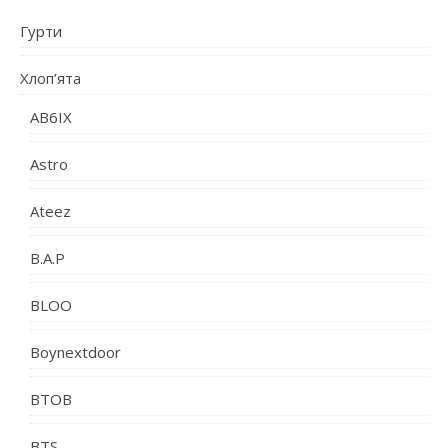
Гурти
Хлоп’ята
AB6IX
Astro
Ateez
B.A.P
BLOO
Boynextdoor
BTOB
BTS