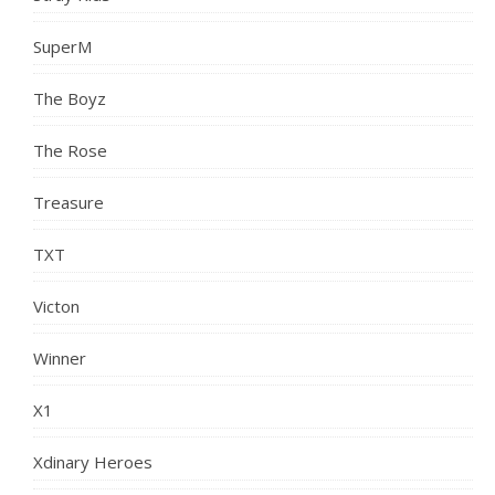
SuperM
The Boyz
The Rose
Treasure
TXT
Victon
Winner
X1
Xdinary Heroes