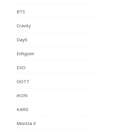
BTS
Cravity
Day6
Enhypen
EXO
GOT7
iKON
KARD
Monsta X