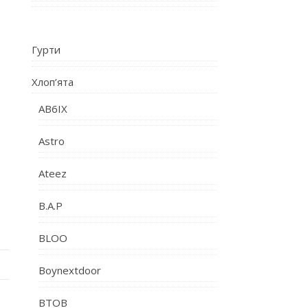
Гурти
Хлоп’ята
AB6IX
Astro
Ateez
B.A.P
BLOO
Boynextdoor
BTOB