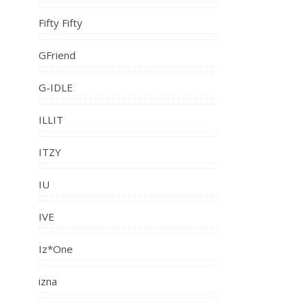
Fifty Fifty
GFriend
G-IDLE
ILLIT
ITZY
IU
IVE
Iz*One
izna