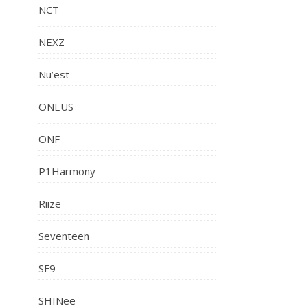
NCT
NEXZ
Nu’est
ONEUS
ONF
P1Harmony
Riize
Seventeen
SF9
SHINee