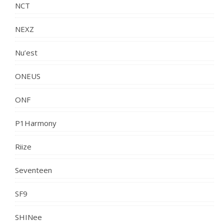
NCT
NEXZ
Nu’est
ONEUS
ONF
P1Harmony
Riize
Seventeen
SF9
SHINee