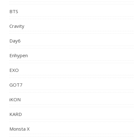
BTS
Cravity
Day6
Enhypen
EXO
GOT7
iKON
KARD
Monsta X