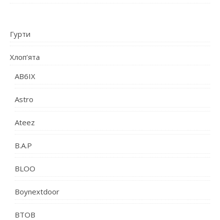
Гурти
Хлоп’ята
AB6IX
Astro
Ateez
B.A.P
BLOO
Boynextdoor
BTOB