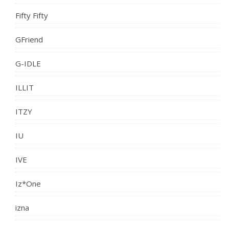
Fifty Fifty
GFriend
G-IDLE
ILLIT
ITZY
IU
IVE
Iz*One
izna