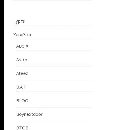
Гурти
Хлоп’ята
AB6IX
Astro
Ateez
B.A.P
BLOO
Boynextdoor
BTOB