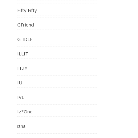
Fifty Fifty
GFriend
G-IDLE
ILLIT
ITZY
IU
IVE
Iz*One
izna