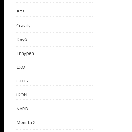
BTS
Cravity
Day6
Enhypen
EXO
GOT7
iKON
KARD
Monsta X