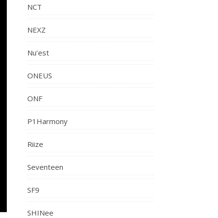
NCT
NEXZ
Nu’est
ONEUS
ONF
P1Harmony
Riize
Seventeen
SF9
SHINee