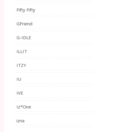
Fifty Fifty
GFriend
G-IDLE
ILLIT
ITZY
IU
IVE
Iz*One
izna