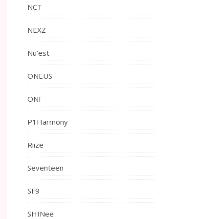
NCT
NEXZ
Nu’est
ONEUS
ONF
P1Harmony
Riize
Seventeen
SF9
SHINee