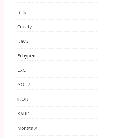
BTS
Cravity
Day6
Enhypen
EXO
GOT7
iKON
KARD
Monsta X