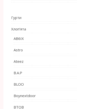
Гурти
Хлоп’ята
AB6IX
Astro
Ateez
B.A.P
BLOO
Boynextdoor
BTOB