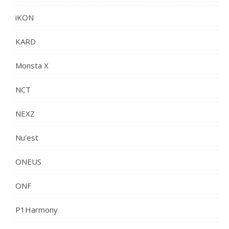
iKON
KARD
Monsta X
NCT
NEXZ
Nu’est
ONEUS
ONF
P1Harmony