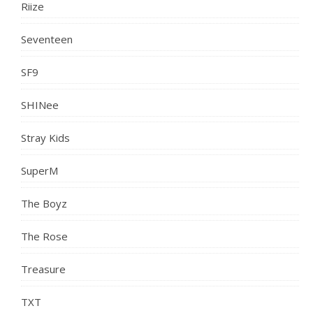
Riize
Seventeen
SF9
SHINee
Stray Kids
SuperM
The Boyz
The Rose
Treasure
TXT