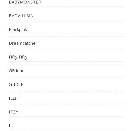
BABYMONSTER
BADVILLAIN
Blackpink
Dreamcatcher
Fifty Fifty
GFriend
G-IDLE
ILLIT
ITZY
IU