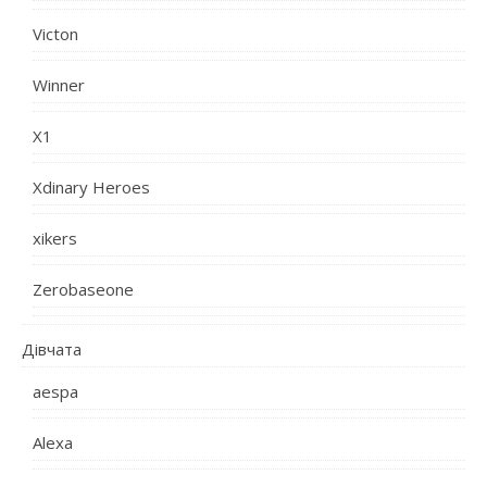
Victon
Winner
X1
Xdinary Heroes
xikers
Zerobaseone
Дівчата
aespa
Alexa