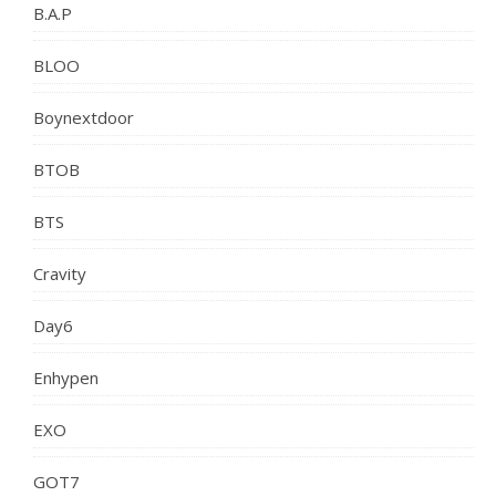
B.A.P
BLOO
Boynextdoor
BTOB
BTS
Cravity
Day6
Enhypen
EXO
GOT7