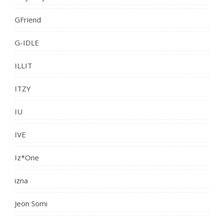
GFriend
G-IDLE
ILLIT
ITZY
IU
IVE
Iz*One
izna
Jeon Somi