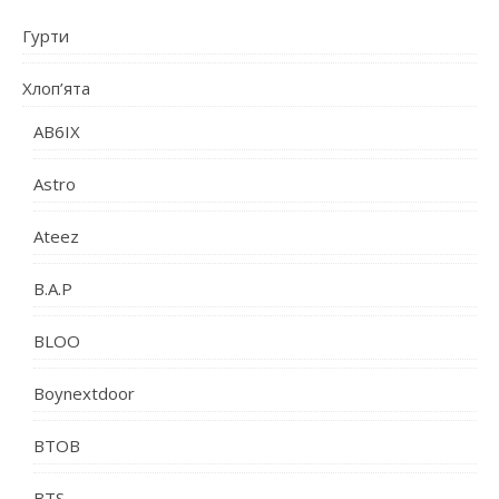
Гурти
Хлоп’ята
AB6IX
Astro
Ateez
B.A.P
BLOO
Boynextdoor
BTOB
BTS