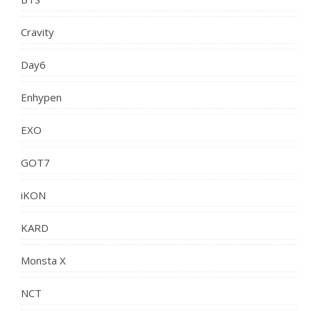
Cravity
Day6
Enhypen
EXO
GOT7
iKON
KARD
Monsta X
NCT