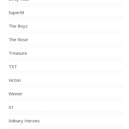
SuperM
The Boyz
The Rose
Treasure
TXT
Victon
Winner
X1
Xdinary Heroes