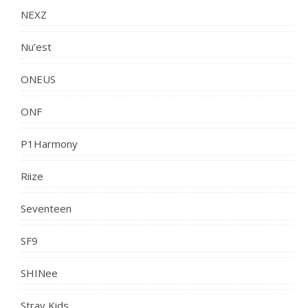
NEXZ
Nu’est
ONEUS
ONF
P1Harmony
Riize
Seventeen
SF9
SHINee
Stray Kids